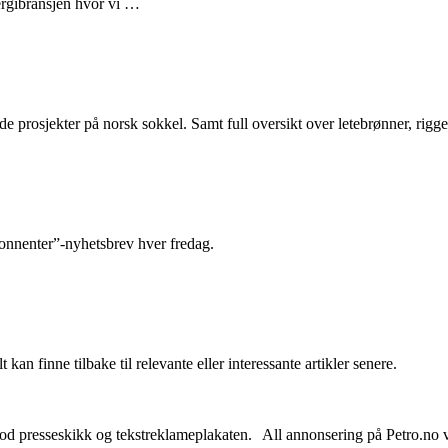
nergibransjen hvor vi …
e prosjekter på norsk sokkel. Samt full oversikt over letebrønner, rigge
abonnenter”-nyhetsbrev hver fredag.
 kan finne tilbake til relevante eller interessante artikler senere.
od presseskikk og tekstreklameplakaten. All annonsering på Petro.no vil