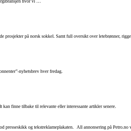
nergibransjen hvor vi …
e prosjekter på norsk sokkel. Samt full oversikt over letebrønner, rigge
abonnenter”-nyhetsbrev hver fredag.
 kan finne tilbake til relevante eller interessante artikler senere.
od presseskikk og tekstreklameplakaten. All annonsering på Petro.no vil