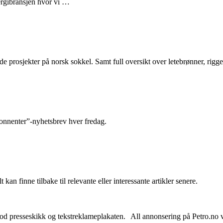
nergibransjen hvor vi …
e prosjekter på norsk sokkel. Samt full oversikt over letebrønner, rigge
abonnenter”-nyhetsbrev hver fredag.
 kan finne tilbake til relevante eller interessante artikler senere.
od presseskikk og tekstreklameplakaten. All annonsering på Petro.no vil