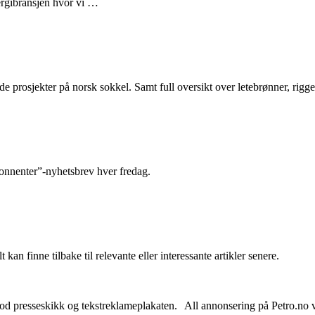
nergibransjen hvor vi …
e prosjekter på norsk sokkel. Samt full oversikt over letebrønner, rigge
abonnenter”-nyhetsbrev hver fredag.
 kan finne tilbake til relevante eller interessante artikler senere.
od presseskikk og tekstreklameplakaten. All annonsering på Petro.no vil