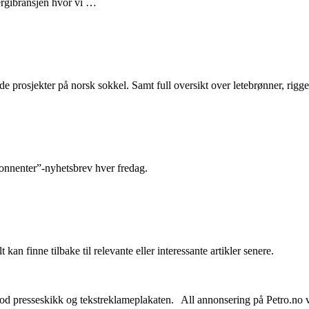
nergibransjen hvor vi …
e prosjekter på norsk sokkel. Samt full oversikt over letebrønner, rigge
abonnenter”-nyhetsbrev hver fredag.
 kan finne tilbake til relevante eller interessante artikler senere.
od presseskikk og tekstreklameplakaten. All annonsering på Petro.no vil