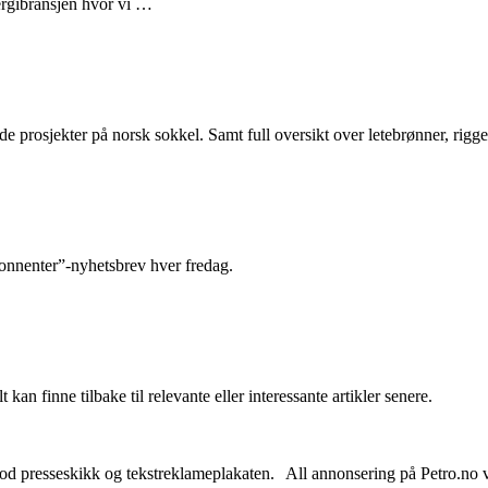
nergibransjen hvor vi …
e prosjekter på norsk sokkel. Samt full oversikt over letebrønner, rigge
abonnenter”-nyhetsbrev hver fredag.
 kan finne tilbake til relevante eller interessante artikler senere.
od presseskikk og tekstreklameplakaten. All annonsering på Petro.no vil