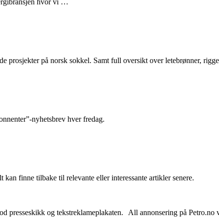
nergibransjen hvor vi …
e prosjekter på norsk sokkel. Samt full oversikt over letebrønner, rigge
abonnenter”-nyhetsbrev hver fredag.
 kan finne tilbake til relevante eller interessante artikler senere.
od presseskikk og tekstreklameplakaten. All annonsering på Petro.no vil