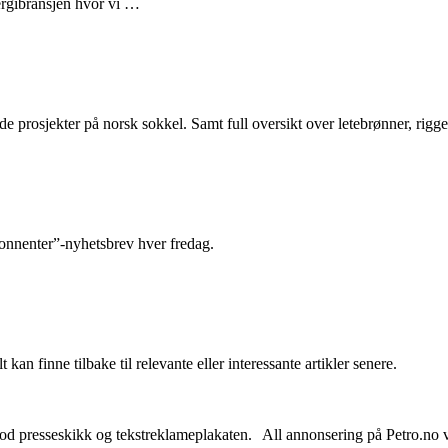
nergibransjen hvor vi …
e prosjekter på norsk sokkel. Samt full oversikt over letebrønner, rigge
abonnenter”-nyhetsbrev hver fredag.
 kan finne tilbake til relevante eller interessante artikler senere.
od presseskikk og tekstreklameplakaten. All annonsering på Petro.no vil