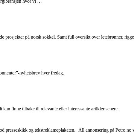
nergibransjen hvor vi …
e prosjekter på norsk sokkel. Samt full oversikt over letebrønner, rigge
abonnenter”-nyhetsbrev hver fredag.
 kan finne tilbake til relevante eller interessante artikler senere.
od presseskikk og tekstreklameplakaten. All annonsering på Petro.no vil