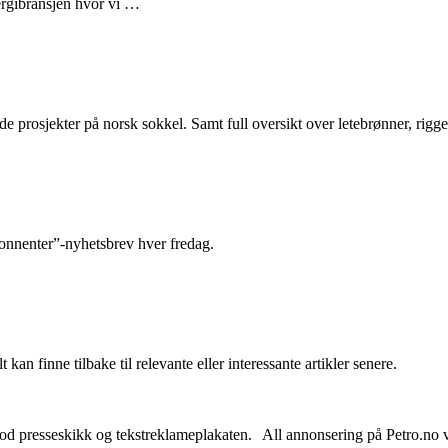
nergibransjen hvor vi …
e prosjekter på norsk sokkel. Samt full oversikt over letebrønner, rigge
abonnenter”-nyhetsbrev hver fredag.
 kan finne tilbake til relevante eller interessante artikler senere.
od presseskikk og tekstreklameplakaten. All annonsering på Petro.no vil