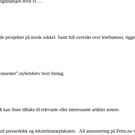
nergibransjen hvor vi …
e prosjekter på norsk sokkel. Samt full oversikt over letebrønner, rigge
abonnenter”-nyhetsbrev hver fredag.
 kan finne tilbake til relevante eller interessante artikler senere.
od presseskikk og tekstreklameplakaten. All annonsering på Petro.no vil