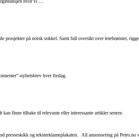
nergibransjen hvor vi …
e prosjekter på norsk sokkel. Samt full oversikt over letebrønner, rigge
abonnenter”-nyhetsbrev hver fredag.
 kan finne tilbake til relevante eller interessante artikler senere.
od presseskikk og tekstreklameplakaten. All annonsering på Petro.no vil