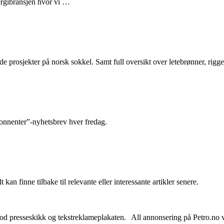
nergibransjen hvor vi …
e prosjekter på norsk sokkel. Samt full oversikt over letebrønner, rigge
abonnenter”-nyhetsbrev hver fredag.
 kan finne tilbake til relevante eller interessante artikler senere.
od presseskikk og tekstreklameplakaten. All annonsering på Petro.no vil