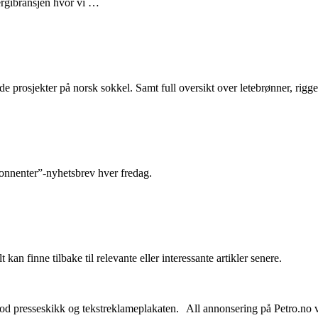
nergibransjen hvor vi …
e prosjekter på norsk sokkel. Samt full oversikt over letebrønner, rigge
abonnenter”-nyhetsbrev hver fredag.
 kan finne tilbake til relevante eller interessante artikler senere.
od presseskikk og tekstreklameplakaten. All annonsering på Petro.no vil