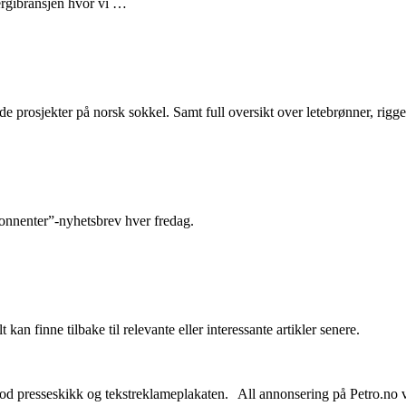
nergibransjen hvor vi …
e prosjekter på norsk sokkel. Samt full oversikt over letebrønner, rigge
abonnenter”-nyhetsbrev hver fredag.
 kan finne tilbake til relevante eller interessante artikler senere.
od presseskikk og tekstreklameplakaten. All annonsering på Petro.no vil