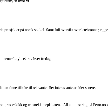
nergibransjen hvor vi …
e prosjekter på norsk sokkel. Samt full oversikt over letebrønner, rigge
abonnenter”-nyhetsbrev hver fredag.
 kan finne tilbake til relevante eller interessante artikler senere.
od presseskikk og tekstreklameplakaten. All annonsering på Petro.no vil