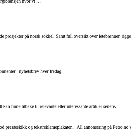
nergibransjen hvor vi …
e prosjekter på norsk sokkel. Samt full oversikt over letebrønner, rigge
abonnenter”-nyhetsbrev hver fredag.
 kan finne tilbake til relevante eller interessante artikler senere.
od presseskikk og tekstreklameplakaten. All annonsering på Petro.no vil