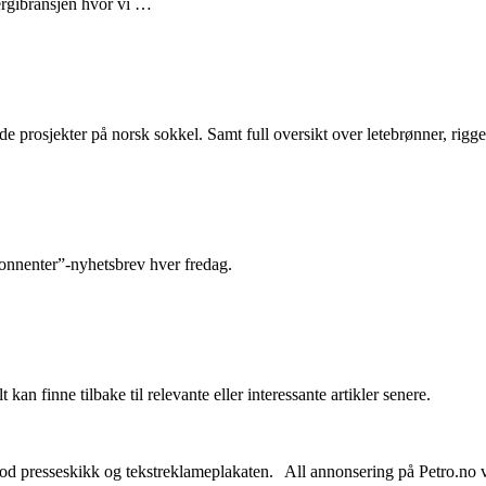
nergibransjen hvor vi …
e prosjekter på norsk sokkel. Samt full oversikt over letebrønner, rigge
abonnenter”-nyhetsbrev hver fredag.
 kan finne tilbake til relevante eller interessante artikler senere.
od presseskikk og tekstreklameplakaten. All annonsering på Petro.no vil