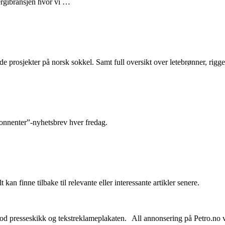
nergibransjen hvor vi …
e prosjekter på norsk sokkel. Samt full oversikt over letebrønner, rigge
abonnenter”-nyhetsbrev hver fredag.
 kan finne tilbake til relevante eller interessante artikler senere.
od presseskikk og tekstreklameplakaten. All annonsering på Petro.no vil