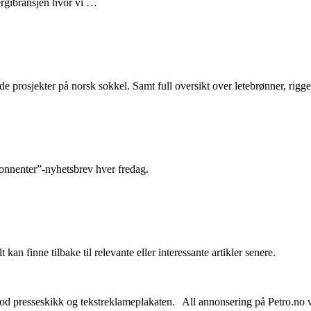
nergibransjen hvor vi …
e prosjekter på norsk sokkel. Samt full oversikt over letebrønner, rigge
abonnenter”-nyhetsbrev hver fredag.
 kan finne tilbake til relevante eller interessante artikler senere.
od presseskikk og tekstreklameplakaten. All annonsering på Petro.no vil