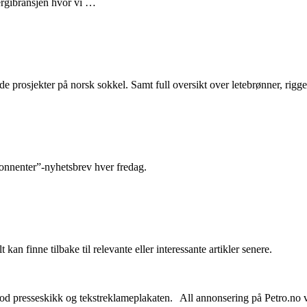
nergibransjen hvor vi …
e prosjekter på norsk sokkel. Samt full oversikt over letebrønner, rigge
abonnenter”-nyhetsbrev hver fredag.
 kan finne tilbake til relevante eller interessante artikler senere.
od presseskikk og tekstreklameplakaten. All annonsering på Petro.no vil