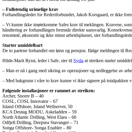
– Fullstendig urimelige krav
Forhandlingsleder for Rederiforbundet, Jakob Korsgaard, er ikke for
– Vi kunne ikke imøtekomme Safes krav til meklingen. Kravene, som ti
håndtering av forhandlingen fremstår direkte uansvarlig. Konsekvensen 
renommé, økonomi og ikke minst arbeidsplasser, sier forhandlingslede
Starter umiddelbart
De to partene forhandlet om lønn og pensjon. Ifølge meldingen til Red
Hilde-Marit Rysst, leder i Safe, sier til
Sysla
at streiken starter umiddel
– Man er nå i gang med sikring av operasjoner og nedleggelse av arbei
– Med bakgrunn i våre to krav kunne vi ikke signere på totalpakken vi b
Følgende installasjoner er rammet av streiken:
Archer, Snorre B – 40
COSL, COSL Innovator – 67
Island Offshore, Island Wellserver, 50
KCA Deutag MODU, Askeladden – 59
North Atlantic Drilling, West Elara – 60
Odfjell Drilling, Deepsea Stavanger – 71
Songa Offshore- Songa Enabler – 80