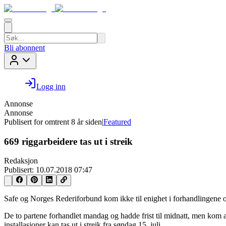
Bli abonnent
Logg inn
Annonse
Annonse
Publisert for
omtrent 8 år siden
|
Featured
669 riggarbeidere tas ut i streik
Redaksjon
Publisert:
10.07.2018 07:47
Safe og Norges Rederiforbund kom ikke til enighet i forhandlingene 
De to partene forhandlet mandag og hadde frist til midnatt, men kom alts
installasjoner kan tas ut i streik fra søndag 15. juli.