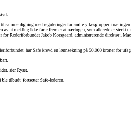
nøyd.
l sammenligning med reguleringer for andre yrkesgrupper i næringen og
av at mekling ikke førte frem er at næringen, som allerede er sterkt un
r for Rederiforbundet Jakob Korsgaard, administrerende direktør i Mae
eriforbundet, har Safe krevd en lønnsøkning på 50.000 kroner for ufaglær
bart.
det, sier Rysst.
le tilbudt, fortsetter Safe-lederen.