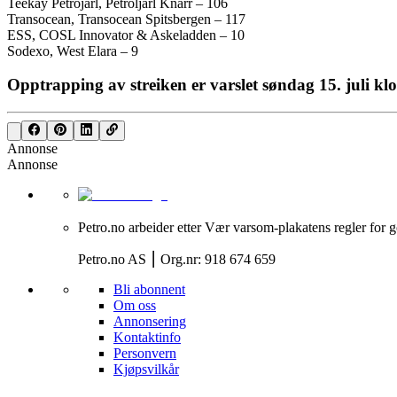
Teekay Petrojarl, Petroljarl Knarr – 106
Transocean, Transocean Spitsbergen – 117
ESS, COSL Innovator & Askeladden – 10
Sodexo, West Elara – 9
Opptrapping av streiken er varslet søndag 15. juli k
Annonse
Annonse
Petro.no arbeider etter Vær varsom-plakatens regler for g
Petro.no AS ⎮ Org.nr: 918 674 659
Bli abonnent
Om oss
Annonsering
Kontaktinfo
Personvern
Kjøpsvilkår