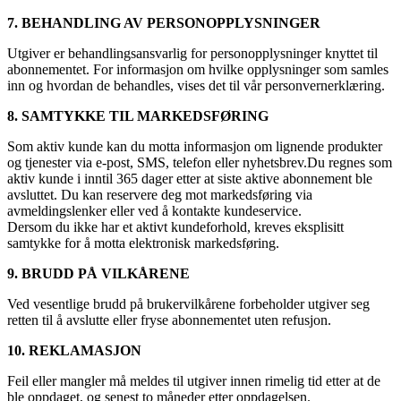
7. BEHANDLING AV PERSONOPPLYSNINGER
Utgiver er behandlingsansvarlig for personopplysninger knyttet til
abonnementet. For informasjon om hvilke opplysninger som samles
inn og hvordan de behandles, vises det til vår personvernerklæring.
8. SAMTYKKE TIL MARKEDSFØRING
Som aktiv kunde kan du motta informasjon om lignende produkter
og tjenester via e-post, SMS, telefon eller nyhetsbrev.Du regnes som
aktiv kunde i inntil 365 dager etter at siste aktive abonnement ble
avsluttet. Du kan reservere deg mot markedsføring via
avmeldingslenker eller ved å kontakte kundeservice.
Dersom du ikke har et aktivt kundeforhold, kreves eksplisitt
samtykke for å motta elektronisk markedsføring.
9. BRUDD PÅ VILKÅRENE
Ved vesentlige brudd på brukervilkårene forbeholder utgiver seg
retten til å avslutte eller fryse abonnementet uten refusjon.
10. REKLAMASJON
Feil eller mangler må meldes til utgiver innen rimelig tid etter at de
ble oppdaget, og senest to måneder etter oppdagelsen.