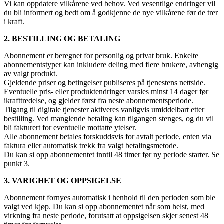
Vi kan oppdatere vilkårene ved behov. Ved vesentlige endringer vil
du bli informert og bedt om å godkjenne de nye vilkårene før de trer
i kraft.
2. BESTILLING OG BETALING
Abonnement er beregnet for personlig og privat bruk. Enkelte
abonnementstyper kan inkludere deling med flere brukere, avhengig
av valgt produkt.
Gjeldende priser og betingelser publiseres på tjenestens nettside.
Eventuelle pris- eller produktendringer varsles minst 14 dager før
ikrafttredelse, og gjelder først fra neste abonnementsperiode.
Tilgang til digitale tjenester aktiveres vanligvis umiddelbart etter
bestilling. Ved manglende betaling kan tilgangen stenges, og du vil
bli fakturert for eventuelle mottatte ytelser.
Alle abonnement betales forskuddsvis for avtalt periode, enten via
faktura eller automatisk trekk fra valgt betalingsmetode.
Du kan si opp abonnementet inntil 48 timer før ny periode starter. Se
punkt 3.
3. VARIGHET OG OPPSIGELSE
Abonnement fornyes automatisk i henhold til den perioden som ble
valgt ved kjøp. Du kan si opp abonnementet når som helst, med
virkning fra neste periode, forutsatt at oppsigelsen skjer senest 48