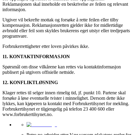
Reklamasjonen skal inneholde en beskrivelse av feilen og relevant
informasjon.
Utgiver vil bekrefte mottak og forsøke å rette feilen eller tilby
kompensasjon. Reklamasjonsretten gjelder ikke for midlertidige
avbrudd eller feil som skyldes brukerens eget utstyr eller tredjeparts
programvare.
Forbrukerrettigheter etter loven påvirkes ikke.
11. KONTAKTINFORMASJON
Spørsmål om disse vilkårene kan rettes via kontaktinformasjon
publisert på utgivers offisielle nettside.
12. KONFLIKTLØSNING
Klager rettes til selger innen rimelig tid, jf. punkt 10. Partene skal
forsøke å løse eventuelle tvister i minnelighet. Dersom dette ikke
lykkes, kan kjøperen ta kontakt med Forbrukertilsynet for mekling.
Forbrukertilsynet er tilgjengelig på telefon 23 400 600 eller
www.forbrukertilsynet.no
.
Petro.no arbeider etter Vær varsom-plakatens regler for