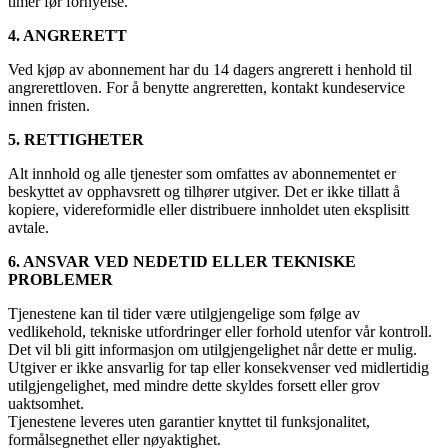
timer før fornyelse.
4. ANGRERETT
Ved kjøp av abonnement har du 14 dagers angrerett i henhold til
angrerettloven. For å benytte angreretten, kontakt kundeservice
innen fristen.
5. RETTIGHETER
Alt innhold og alle tjenester som omfattes av abonnementet er
beskyttet av opphavsrett og tilhører utgiver. Det er ikke tillatt å
kopiere, videreformidle eller distribuere innholdet uten eksplisitt
avtale.
6. ANSVAR VED NEDETID ELLER TEKNISKE
PROBLEMER
Tjenestene kan til tider være utilgjengelige som følge av
vedlikehold, tekniske utfordringer eller forhold utenfor vår kontroll.
Det vil bli gitt informasjon om utilgjengelighet når dette er mulig.
Utgiver er ikke ansvarlig for tap eller konsekvenser ved midlertidig
utilgjengelighet, med mindre dette skyldes forsett eller grov
uaktsomhet.
Tjenestene leveres uten garantier knyttet til funksjonalitet,
formålsegnethet eller nøyaktighet.