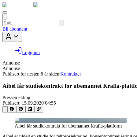
Bli abonnent
Logg inn
Annonse
Annonse
Publisert for
nesten 6 år siden
|
Kontrakter
Aibel får studiekontrakt for ubemannet Krafla-platt
Pressemelding
Publisert:
15.09.2020 04:55
Aibel får studiekontrakt for ubemannet Krafla-plattform
Aibel er tildelt en studie for feltprosjektering, konseptoptimalisering