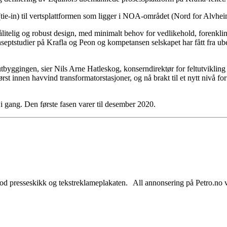
ie-in) til vertsplattformen som ligger i NOA-området (Nord for Alvhei
itelig og robust design, med minimalt behov for vedlikehold, forenkling 
 konseptstudier på Krafla og Peon og kompetansen selskapet har fått fra 
utbyggingen, sier Nils Arne Hatleskog, konserndirektør for feltutvikling
t innen havvind transformatorstasjoner, og nå brakt til et nytt nivå f
 i gang. Den første fasen varer til desember 2020.
od presseskikk og tekstreklameplakaten. All annonsering på Petro.no vil