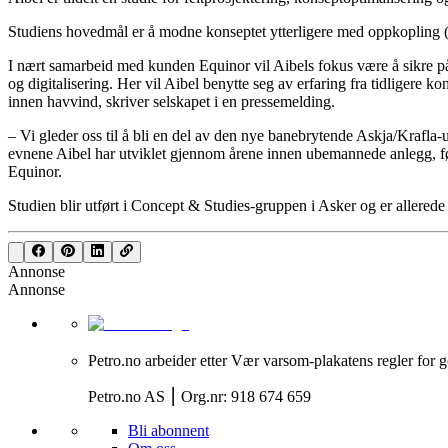
Studiens hovedmål er å modne konseptet ytterligere med oppkopling (t
I nært samarbeid med kunden Equinor vil Aibels fokus være å sikre pål
og digitalisering. Her vil Aibel benytte seg av erfaring fra tidligere
innen havvind, skriver selskapet i en pressemelding.
– Vi gleder oss til å bli en del av den nye banebrytende Askja/Krafla-
evnene Aibel har utviklet gjennom årene innen ubemannede anlegg, førs
Equinor.
Studien blir utført i Concept & Studies-gruppen i Asker og er allerede
Annonse
Annonse
Petro.no arbeider etter Vær varsom-plakatens regler for g
Petro.no AS ⎮ Org.nr: 918 674 659
Bli abonnent