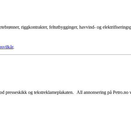
tebrønner, riggkontrakter, feltutbygginger, havvind- og elektrifisering
psvilkår
.
od presseskikk og tekstreklameplakaten. All annonsering på Petro.no vil