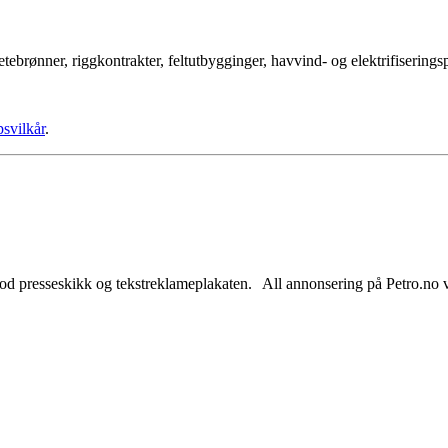
tebrønner, riggkontrakter, feltutbygginger, havvind- og elektrifisering
psvilkår
.
od presseskikk og tekstreklameplakaten. All annonsering på Petro.no vil