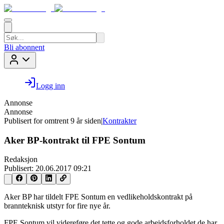
Bli abonnent
Logg inn
Annonse
Annonse
Publisert for
omtrent 9 år siden
|
Kontrakter
Aker BP-kontrakt til FPE Sontum
Redaksjon
Publisert:
20.06.2017 09:21
Aker BP har tildelt FPE Sontum en vedlikeholdskontrakt på
brannteknisk utstyr for fire nye år.
FPE Sontum vil videreføre det tette og gode arbeidsforholdet de har