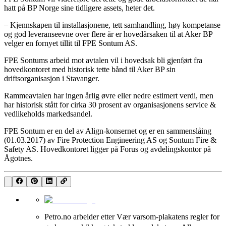
hatt på BP Norge sine tidligere assets, heter det.
– Kjennskapen til installasjonene, tett samhandling, høy kompetanse
og god leveranseevne over flere år er hovedårsaken til at Aker BP
velger en fornyet tillit til FPE Sontum AS.
FPE Sontums arbeid mot avtalen vil i hovedsak bli gjenført fra
hovedkontoret med historisk tette bånd til Aker BP sin
driftsorganisasjon i Stavanger.
Rammeavtalen har ingen årlig øvre eller nedre estimert verdi, men
har historisk stått for cirka 30 prosent av organisasjonens service &
vedlikeholds markedsandel.
FPE Sontum er en del av Align-konsernet og er en sammenslåing
(01.03.2017) av Fire Protection Engineering AS og Sontum Fire &
Safety AS. Hovedkontoret ligger på Forus og avdelingskontor på
Ågotnes.
Petro.no arbeider etter Vær varsom-plakatens regler for