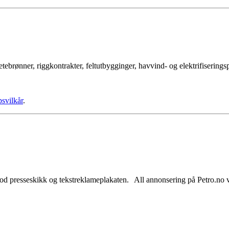
tebrønner, riggkontrakter, feltutbygginger, havvind- og elektrifisering
psvilkår
.
od presseskikk og tekstreklameplakaten. All annonsering på Petro.no vil