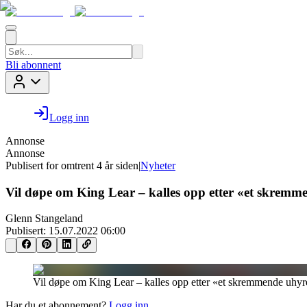
Bli abonnent
Logg inn
Annonse
Annonse
Publisert for
omtrent 4 år siden
|
Nyheter
Vil døpe om King Lear – kalles opp etter «et skremm
Glenn Stangeland
Publisert:
15.07.2022 06:00
Vil døpe om King Lear – kalles opp etter «et skremmende uhyr
Har du et abonnement?
Logg inn