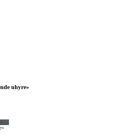
ende uhyre»
e»