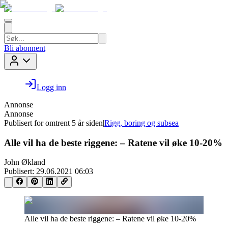
Bli abonnent
Logg inn
Annonse
Annonse
Publisert for
omtrent 5 år siden
|
Rigg, boring og subsea
Alle vil ha de beste riggene: – Ratene vil øke 10-20%
John Økland
Publisert:
29.06.2021 06:03
Alle vil ha de beste riggene: – Ratene vil øke 10-20%