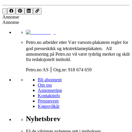
Annonse
Annonse
Petro.no arbeider etter Vær varsom-plakatens regler for
god presseskikk og tekstreklameplakaten. All
annonsering på Petro.no vil være tydelig merket og skilt
fra redaksjonelt innhold.
Petro.no AS ⎮ Org.nr: 918 674 659
Bli abonnent
Om oss
Annonsering
Kontaktinfo
Personvern
Kjøpsvilkår
Nyhetsbrev
Få de viktigste nyhetene rett i innboksen