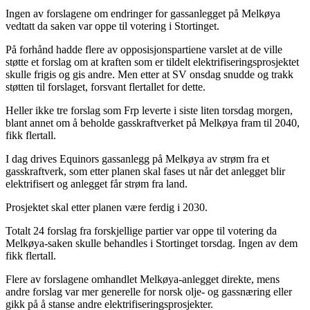
Ingen av forslagene om endringer for gassanlegget på Melkøya
vedtatt da saken var oppe til votering i Stortinget.
På forhånd hadde flere av opposisjonspartiene varslet at de ville
støtte et forslag om at kraften som er tildelt elektrifiseringsprosjektet
skulle frigis og gis andre. Men etter at SV onsdag snudde og trakk
støtten til forslaget, forsvant flertallet for dette.
Heller ikke tre forslag som Frp leverte i siste liten torsdag morgen,
blant annet om å beholde gasskraftverket på Melkøya fram til 2040,
fikk flertall.
I dag drives Equinors gassanlegg på Melkøya av strøm fra et
gasskraftverk, som etter planen skal fases ut når det anlegget blir
elektrifisert og anlegget får strøm fra land.
Prosjektet skal etter planen være ferdig i 2030.
Totalt 24 forslag fra forskjellige partier var oppe til votering da
Melkøya-saken skulle behandles i Stortinget torsdag. Ingen av dem
fikk flertall.
Flere av forslagene omhandlet Melkøya-anlegget direkte, mens
andre forslag var mer generelle for norsk olje- og gassnæring eller
gikk på å stanse andre elektrifiseringsprosjekter.