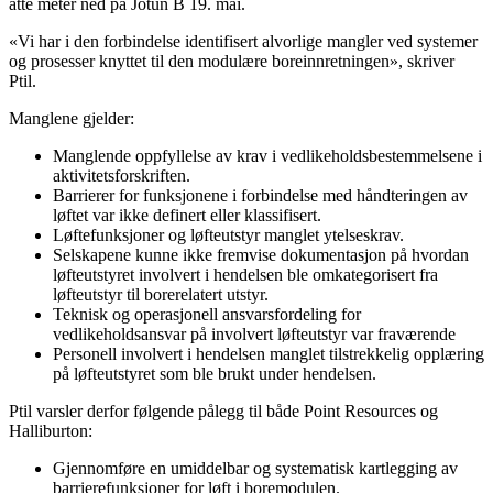
åtte meter ned på Jotun B 19. mai.
«Vi har i den forbindelse identifisert alvorlige mangler ved systemer
og prosesser knyttet til den modulære boreinnretningen», skriver
Ptil.
Manglene gjelder:
Manglende oppfyllelse av krav i vedlikeholdsbestemmelsene i
aktivitetsforskriften.
Barrierer for funksjonene i forbindelse med håndteringen av
løftet var ikke definert eller klassifisert.
Løftefunksjoner og løfteutstyr manglet ytelseskrav.
Selskapene kunne ikke fremvise dokumentasjon på hvordan
løfteutstyret involvert i hendelsen ble omkategorisert fra
løfteutstyr til borerelatert utstyr.
Teknisk og operasjonell ansvarsfordeling for
vedlikeholdsansvar på involvert løfteutstyr var fraværende
Personell involvert i hendelsen manglet tilstrekkelig opplæring
på løfteutstyret som ble brukt under hendelsen.
Ptil varsler derfor følgende pålegg til både Point Resources og
Halliburton:
Gjennomføre en umiddelbar og systematisk kartlegging av
barrierefunksjoner for løft i boremodulen.