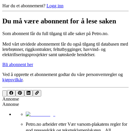
Har du et abonnement?
Logg inn
Du må være abonnent for å lese saken
Som abonnent får du full tilgang til alle saker på Petro.no.
Med vårt utvidede abonnement får du også tilgang til databasen med
letebrønner, riggkontrakter, feltutbygginger, havvind- og
elektrifiseringsprosjekter samt uønskede hendelser.
Bli abonnent her
Ved å opprette et abonnement godtar du våre
personvernregler
og
kjøpsvilkår
.
Annonse
Annonse
Petro.no arbeider etter Vær varsom-plakatens regler for
god presseskikk og tekstreklameplakaten. All