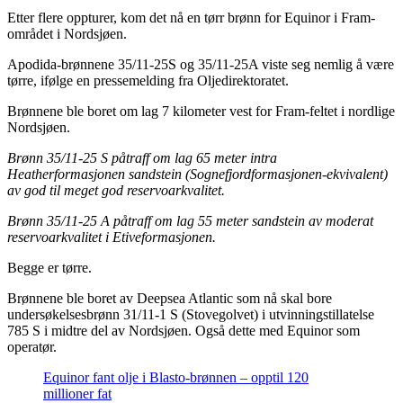
Etter flere oppturer, kom det nå en tørr brønn for Equinor i Fram-
området i Nordsjøen.
Apodida-brønnene 35/11-25S og 35/11-25A viste seg nemlig å være
tørre, ifølge en pressemelding fra Oljedirektoratet.
Brønnene ble boret om lag 7 kilometer vest for Fram-feltet i nordlige
Nordsjøen.
Brønn 35/11-25 S påtraff om lag 65 meter intra
Heatherformasjonen sandstein (Sognefjordformasjonen-ekvivalent)
av god til meget god reservoarkvalitet.
Brønn 35/11-25 A påtraff om lag 55 meter sandstein av moderat
reservoarkvalitet i Etiveformasjonen.
Begge er tørre.
Brønnene ble boret av Deepsea Atlantic som nå skal bore
undersøkelsesbrønn 31/11-1 S (Stovegolvet) i utvinningstillatelse
785 S i midtre del av Nordsjøen. Også dette med Equinor som
operatør.
Equinor fant olje i Blasto-brønnen – opptil 120
millioner fat