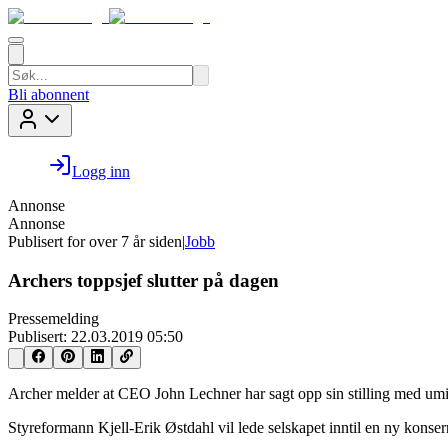
Bli abonnent
Logg inn
Annonse
Annonse
Publisert for
over 7 år siden
|
Jobb
Archers toppsjef slutter på dagen
Pressemelding
Publisert:
22.03.2019 05:50
Archer melder at CEO John Lechner har sagt opp sin stilling med umi
Styreformann Kjell-Erik Østdahl vil lede selskapet inntil en ny konsern