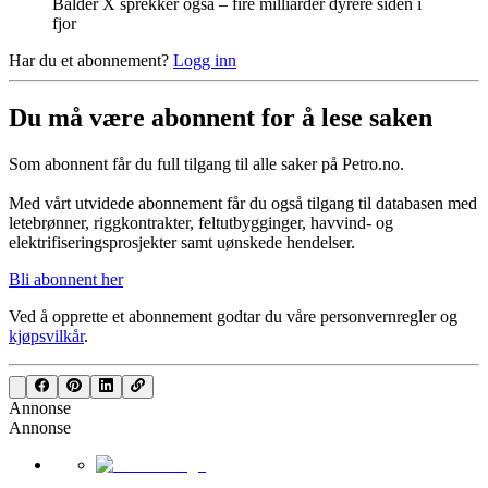
Balder X sprekker også – fire milliarder dyrere siden i
fjor
Har du et abonnement?
Logg inn
Du må være abonnent for å lese saken
Som abonnent får du full tilgang til alle saker på Petro.no.
Med vårt utvidede abonnement får du også tilgang til databasen med
letebrønner, riggkontrakter, feltutbygginger, havvind- og
elektrifiseringsprosjekter samt uønskede hendelser.
Bli abonnent her
Ved å opprette et abonnement godtar du våre
personvernregler
og
kjøpsvilkår
.
Annonse
Annonse