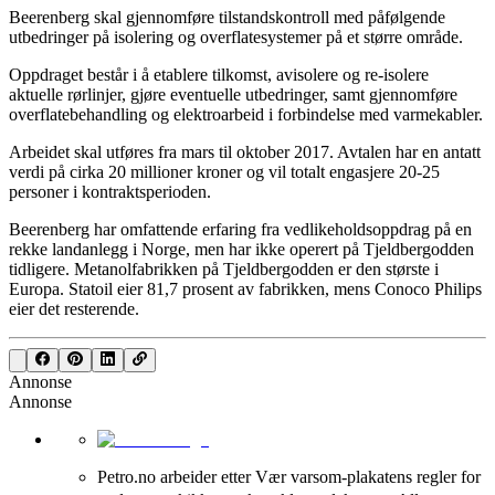
Beerenberg skal gjennomføre tilstandskontroll med påfølgende
utbedringer på isolering og overflatesystemer på et større område.
Oppdraget består i å etablere tilkomst, avisolere og re-isolere
aktuelle rørlinjer, gjøre eventuelle utbedringer, samt gjennomføre
overflatebehandling og elektroarbeid i forbindelse med varmekabler.
Arbeidet skal utføres fra mars til oktober 2017. Avtalen har en antatt
verdi på cirka 20 millioner kroner og vil totalt engasjere 20-25
personer i kontraktsperioden.
Beerenberg har omfattende erfaring fra vedlikeholdsoppdrag på en
rekke landanlegg i Norge, men har ikke operert på Tjeldbergodden
tidligere. Metanolfabrikken på Tjeldbergodden er den største i
Europa. Statoil eier 81,7 prosent av fabrikken, mens Conoco Philips
eier det resterende.
Annonse
Annonse
Petro.no arbeider etter Vær varsom-plakatens regler for