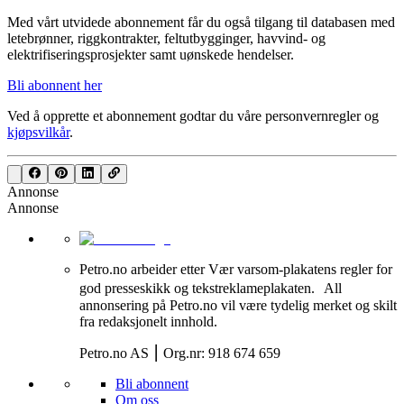
Med vårt utvidede abonnement får du også tilgang til databasen med
letebrønner, riggkontrakter, feltutbygginger, havvind- og
elektrifiseringsprosjekter samt uønskede hendelser.
Bli abonnent her
Ved å opprette et abonnement godtar du våre
personvernregler
og
kjøpsvilkår
.
Annonse
Annonse
Petro.no arbeider etter Vær varsom-plakatens regler for
god presseskikk og tekstreklameplakaten. All
annonsering på Petro.no vil være tydelig merket og skilt
fra redaksjonelt innhold.
Petro.no AS ⎮ Org.nr: 918 674 659
Bli abonnent
Om oss