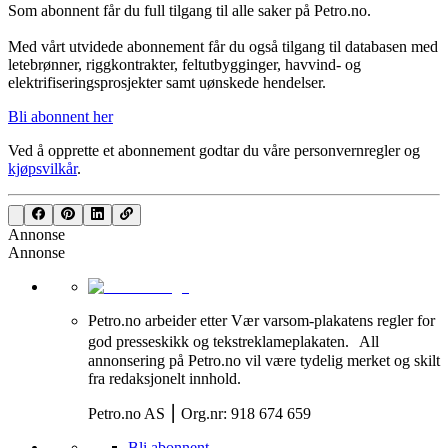
Som abonnent får du full tilgang til alle saker på Petro.no.
Med vårt utvidede abonnement får du også tilgang til databasen med
letebrønner, riggkontrakter, feltutbygginger, havvind- og
elektrifiseringsprosjekter samt uønskede hendelser.
Bli abonnent her
Ved å opprette et abonnement godtar du våre
personvernregler
og
kjøpsvilkår
.
Annonse
Annonse
Petro.no arbeider etter Vær varsom-plakatens regler for
god presseskikk og tekstreklameplakaten. All
annonsering på Petro.no vil være tydelig merket og skilt
fra redaksjonelt innhold.
Petro.no AS ⎮ Org.nr: 918 674 659
Bli abonnent