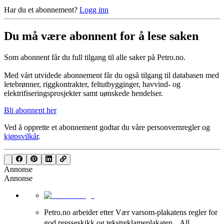
Har du et abonnement?
Logg inn
Du må være abonnent for å lese saken
Som abonnent får du full tilgang til alle saker på Petro.no.
Med vårt utvidede abonnement får du også tilgang til databasen med
letebrønner, riggkontrakter, feltutbygginger, havvind- og
elektrifiseringsprosjekter samt uønskede hendelser.
Bli abonnent her
Ved å opprette et abonnement godtar du våre
personvernregler
og
kjøpsvilkår
.
Annonse
Annonse
Petro.no arbeider etter Vær varsom-plakatens regler for
god presseskikk og tekstreklameplakaten. All