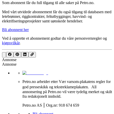
Som abonnent får du full tilgang til alle saker på Petro.no.
Med vårt utvidede abonnement får du også tilgang til databasen med
letebrønner, riggkontrakter, feltutbygginger, havvind- og
elektrifiseringsprosjekter samt uønskede hendelser.
Bli abonnent her
Ved å opprette et abonnement godtar du våre
personvernregler
og
kjøpsvilkår
.
Annonse
Annonse
Petro.no arbeider etter Vær varsom-plakatens regler for
god presseskikk og tekstreklameplakaten. All
annonsering på Petro.no vil være tydelig merket og skilt
fra redaksjonelt innhold.
Petro.no AS ⎮ Org.nr: 918 674 659
Bli abonnent