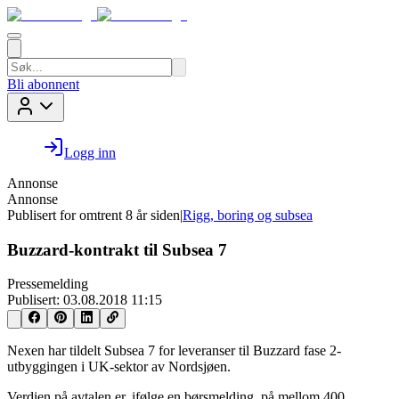
Bli abonnent
Logg inn
Annonse
Annonse
Publisert for
omtrent 8 år siden
|
Rigg, boring og subsea
Buzzard-kontrakt til Subsea 7
Pressemelding
Publisert:
03.08.2018 11:15
Nexen har tildelt Subsea 7 for leveranser til Buzzard fase 2-
utbyggingen i UK-sektor av Nordsjøen.
Verdien på avtalen er, ifølge en børsmelding, på mellom 400