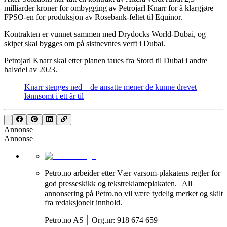
milliarder kroner for ombygging av Petrojarl Knarr for å klargjøre
FPSO-en for produksjon av Rosebank-feltet til Equinor.
Kontrakten er vunnet sammen med Drydocks World-Dubai, og
skipet skal bygges om på sistnevntes verft i Dubai.
Petrojarl Knarr skal etter planen taues fra Stord til Dubai i andre
halvdel av 2023.
Knarr stenges ned – de ansatte mener de kunne drevet
lønnsomt i ett år til
Annonse
Annonse
Petro.no arbeider etter Vær varsom-plakatens regler for
god presseskikk og tekstreklameplakaten. All
annonsering på Petro.no vil være tydelig merket og skilt
fra redaksjonelt innhold.
Petro.no AS ⎮ Org.nr: 918 674 659