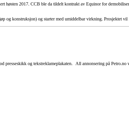
lert høsten 2017. CCB ble da tildelt kontrakt av Equinor for demobilise
øp og konstruksjon) og starter med umiddelbar virkning. Prosjektet vil 
od presseskikk og tekstreklameplakaten. All annonsering på Petro.no vil