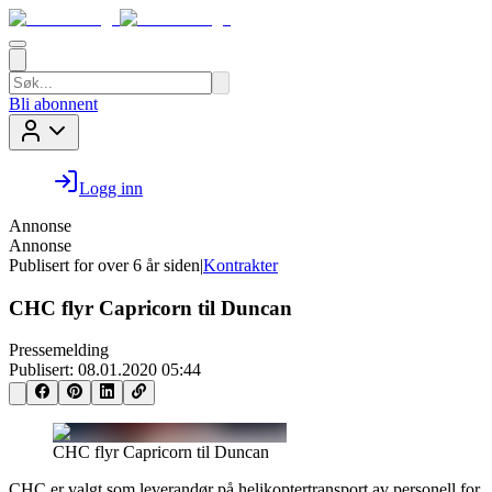
Bli abonnent
Logg inn
Annonse
Annonse
Publisert for
over 6 år siden
|
Kontrakter
CHC flyr Capricorn til Duncan
Pressemelding
Publisert:
08.01.2020 05:44
CHC flyr Capricorn til Duncan
CHC er valgt som leverandør på helikoptertransport av personell for