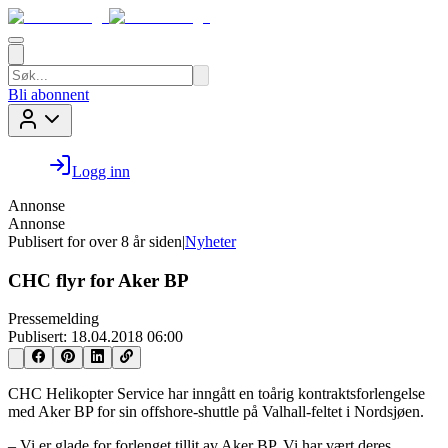
Bli abonnent
Logg inn
Annonse
Annonse
Publisert for
over 8 år siden
|
Nyheter
CHC flyr for Aker BP
Pressemelding
Publisert:
18.04.2018 06:00
CHC Helikopter Service har inngått en toårig kontraktsforlengelse
med Aker BP for sin offshore-shuttle på Valhall-feltet i Nordsjøen.
– Vi er glade for forlenget tillit av Aker BP. Vi har vært deres