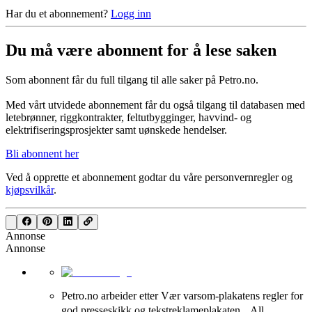
Har du et abonnement?
Logg inn
Du må være abonnent for å lese saken
Som abonnent får du full tilgang til alle saker på Petro.no.
Med vårt utvidede abonnement får du også tilgang til databasen med
letebrønner, riggkontrakter, feltutbygginger, havvind- og
elektrifiseringsprosjekter samt uønskede hendelser.
Bli abonnent her
Ved å opprette et abonnement godtar du våre
personvernregler
og
kjøpsvilkår
.
Annonse
Annonse
Petro.no arbeider etter Vær varsom-plakatens regler for
god presseskikk og tekstreklameplakaten. All