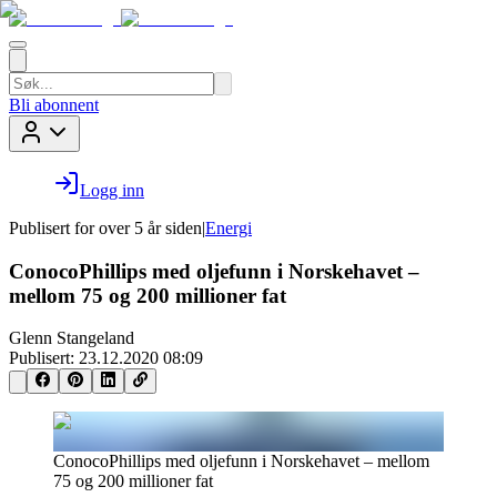
Bli abonnent
Logg inn
Publisert for
over 5 år siden
|
Energi
ConocoPhillips med oljefunn i Norskehavet –
mellom 75 og 200 millioner fat
Glenn Stangeland
Publisert:
23.12.2020 08:09
ConocoPhillips med oljefunn i Norskehavet – mellom
75 og 200 millioner fat