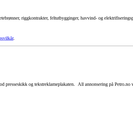
tebrønner, riggkontrakter, feltutbygginger, havvind- og elektrifisering
psvilkår
.
od presseskikk og tekstreklameplakaten. All annonsering på Petro.no vil