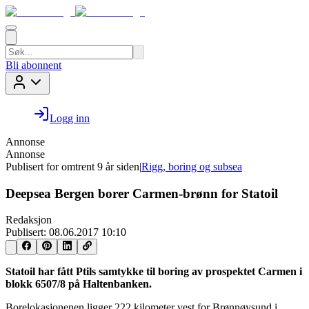
Bli abonnent
Logg inn
Annonse
Annonse
Publisert for
omtrent 9 år siden
|
Rigg, boring og subsea
Deepsea Bergen borer Carmen-brønn for Statoil
Redaksjon
Publisert:
08.06.2017 10:10
Statoil har fått Ptils samtykke til boring av prospektet Carmen i
blokk 6507/8 på Haltenbanken.
Borelokasjonenen ligger 222 kilometer vest for Brønnøysund i