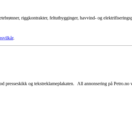
tebrønner, riggkontrakter, feltutbygginger, havvind- og elektrifisering
psvilkår
.
od presseskikk og tekstreklameplakaten. All annonsering på Petro.no vil