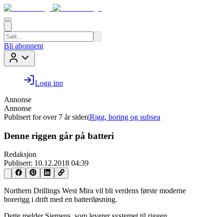
Bli abonnent
Logg inn
Annonse
Annonse
Publisert for
over 7 år siden
|
Rigg, boring og subsea
Denne riggen går på batteri
Redaksjon
Publisert:
10.12.2018 04:39
Northern Drillings West Mira vil bli verdens første moderne
borerigg i drift med en batteriløsning.
Dette melder Siemens, som leverer systemet til riggen.