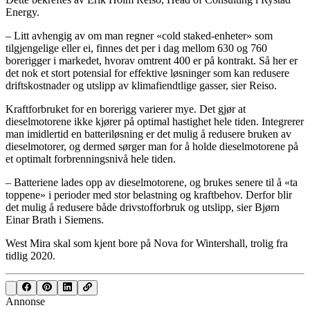
Energy.
– Litt avhengig av om man regner «cold staked-enheter» som
tilgjengelige eller ei, finnes det per i dag mellom 630 og 760
borerigger i markedet, hvorav omtrent 400 er på kontrakt. Så her er
det nok et stort potensial for effektive løsninger som kan redusere
driftskostnader og utslipp av klimafiendtlige gasser, sier Reiso.
Kraftforbruket for en borerigg varierer mye. Det gjør at
dieselmotorene ikke kjører på optimal hastighet hele tiden. Integrerer
man imidlertid en batteriløsning er det mulig å redusere bruken av
dieselmotorer, og dermed sørger man for å holde dieselmotorene på
et optimalt forbrenningsnivå hele tiden.
– Batteriene lades opp av dieselmotorene, og brukes senere til å «ta
toppene» i perioder med stor belastning og kraftbehov. Derfor blir
det mulig å redusere både drivstofforbruk og utslipp, sier Bjørn
Einar Brath i Siemens.
West Mira skal som kjent bore på Nova for Wintershall, trolig fra
tidlig 2020.
Annonse