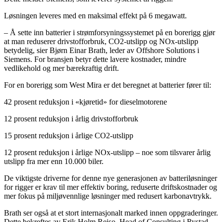
Løsningen leveres med en maksimal effekt på 6 megawatt.
– Å sette inn batterier i strømforsyningssystemet på en borerigg gjør
at man reduserer drivstofforbruk, CO2-utslipp og NOx-utslipp
betydelig, sier Bjørn Einar Brath, leder av Offshore Solutions i
Siemens. For bransjen betyr dette lavere kostnader, mindre
vedlikehold og mer bærekraftig drift.
For en borerigg som West Mira er det beregnet at batterier fører til:
42 prosent reduksjon i «kjøretid» for dieselmotorene
12 prosent reduksjon i årlig drivstofforbruk
15 prosent reduksjon i årlige CO2-utslipp
12 prosent reduksjon i årlige NOx-utslipp – noe som tilsvarer årlig
utslipp fra mer enn 10.000 biler.
De viktigste driverne for denne nye generasjonen av batteriløsninger
for rigger er krav til mer effektiv boring, reduserte driftskostnader og
mer fokus på miljøvennlige løsninger med redusert karbonavtrykk.
Brath ser også at et stort internasjonalt marked innen oppgraderinger.
Dette bekreftes av Erik Holm Reiso, Head of Consulting i Rystad